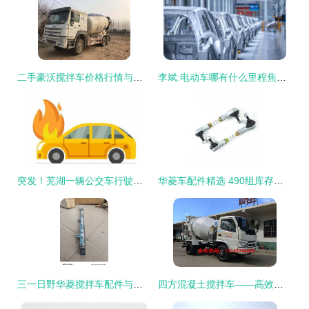
二手豪沃搅拌车价格行情与购买攻略 如何找到靠谱车源
李斌:电动车哪有什么里程焦虑?——合肥工厂2周年谈话
突发！芜湖一辆公交车行驶中自燃，现场浓烟冲天波及数十米
华菱车配件精选 490组库存车辆配件全面盘点
三一日野华菱搅拌车配件与三一道依茨发动机高压共轨技术解析
四方混凝土搅拌车——高效施工的得力助手与配件一览