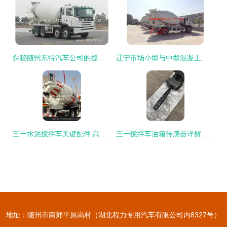
探秘随州东特汽车公司的搅拌车配件 品质与创新的融合
辽宁市场小型与中型混凝土搅拌车优质配件供应——潍坊富鑫传动轴、减速机、吊架全系列配件解析
三一水泥搅拌车关键配件 高品质耐磨组件及其实际应用
三一搅拌车油箱传感器详解 YT305C-SY-550型号价格、图片与配件厂家选择指南
地址：随州市南郊平原岗村（湖北程力专用汽车有限公司内8327号）