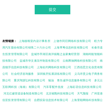
友情链接：
上海靓唯室内设计事务所
上饶市同巨网络科技有限公司
程力专
用汽车股份有限公司销售二十六分公司
上海苹粤信息科技有限公司
长春市道
生投资管理有限公司
盐城市亭湖区南洋镇顺之金家禽经营部
湖南柯能智能科
技有限公司
盐城市华文液压件制造有限公司
云南腾驰网络科技有限公司
南
昌猫浮信息科技有限公司
上海佑灼网络科技有限公司
江西佰思文化创意有限
公司
社会经济咨询服务
深圳狼牙拓展训练有限公司
义乌市贤义电子商务有
限公司
重庆翔源弘科技有限公司
输油
青岛诚学信息服务有限公司
多元云
互联网科技（海南）有限公司
汽车零配件批发
上海崧语信息科技有限公司
河北亿健管道设备制造有限公司
北京铭甄科技有限公司
天气预报
广州亚港
伯至投资管理有限公司
合肥缤宙信息技术有限公司
上海萱聪网络科技有限公