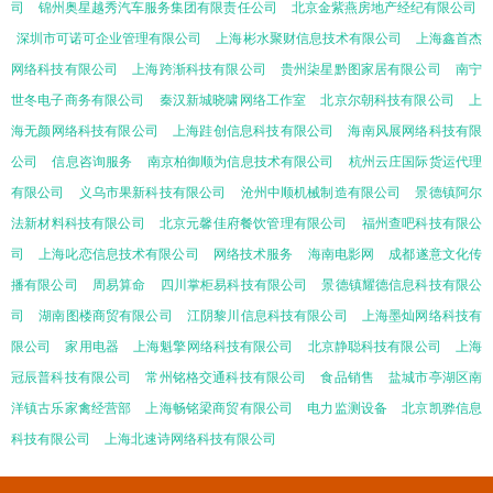
司
锦州奥星越秀汽车服务集团有限责任公司
北京金紫燕房地产经纪有限公司
深圳市可诺可企业管理有限公司
上海彬水聚财信息技术有限公司
上海鑫首杰
网络科技有限公司
上海跨渐科技有限公司
贵州柒星黔图家居有限公司
南宁
世冬电子商务有限公司
秦汉新城晓啸网络工作室
北京尔朝科技有限公司
上
海无颜网络科技有限公司
上海跬创信息科技有限公司
海南风展网络科技有限
公司
信息咨询服务
南京柏御顺为信息技术有限公司
杭州云庄国际货运代理
有限公司
义乌市果新科技有限公司
沧州中顺机械制造有限公司
景德镇阿尔
法新材料科技有限公司
北京元馨佳府餐饮管理有限公司
福州查吧科技有限公
司
上海叱恋信息技术有限公司
网络技术服务
海南电影网
成都遂意文化传
播有限公司
周易算命
四川掌柜易科技有限公司
景德镇耀德信息科技有限公
司
湖南图楼商贸有限公司
江阴黎川信息科技有限公司
上海墨灿网络科技有
限公司
家用电器
上海魁擎网络科技有限公司
北京静聪科技有限公司
上海
冠辰普科技有限公司
常州铭格交通科技有限公司
食品销售
盐城市亭湖区南
洋镇古乐家禽经营部
上海畅铭梁商贸有限公司
电力监测设备
北京凯骅信息
科技有限公司
上海北速诗网络科技有限公司