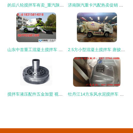
的后八轮搅拌车有卖_重汽陕汽搅拌车图片混凝土搅拌车
济南陕汽重卡汽配热卖促销 品质与实惠的完美结合
山东中首重工混凝土搅拌车 山区沙路泥路通用的高性价比之选',
2.5方小型混凝土搅拌车 唐骏湖北专用车专业解析
搅拌车液压配件五金加盟 视觉呈现与专业装修指南
牡丹江14方东风水泥搅拌车 进口液压泵、国四价格、图片及配件厂家全解析