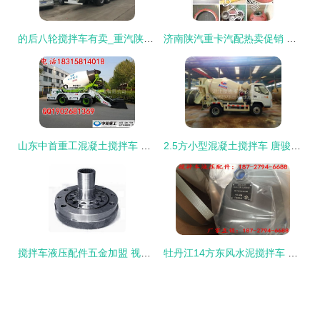
的后八轮搅拌车有卖_重汽陕汽搅拌车图片混凝土搅拌车
济南陕汽重卡汽配热卖促销 品质与实惠的完美结合
山东中首重工混凝土搅拌车 山区沙路泥路通用的高性价比之选',
2.5方小型混凝土搅拌车 唐骏湖北专用车专业解析
搅拌车液压配件五金加盟 视觉呈现与专业装修指南
牡丹江14方东风水泥搅拌车 进口液压泵、国四价格、图片及配件厂家全解析