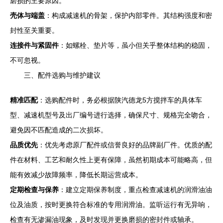
磨损的主要原因。
壳体与端盖
：构成减速机的骨架，保护内部零件。其结构强度和密
封性至关重要。
连接件与紧固件
：如螺栓、垫片等，虽小但关乎整体结构的稳固，
不可忽视。
三、配件选购与维护建议
精准匹配
：选购配件时，务必根据陕汽德龙5方搅拌车的具体车
型、减速机型号及出厂编号进行选择，确保尺寸、规格完全吻合，
避免因不匹配造成的二次损坏。
品质优先
：优先考虑原厂配件或信誉良好的品牌副厂件。优质的配
件在材料、工艺和耐久性上更有保障，虽然初期成本可能略高，但
能有效减少故障频率，降低长期运营成本。
定期检查与保养
：建立定期保养制度，重点检查减速机的润滑油油
位及油质，按时更换符合标准的专用润滑油。监听运行有无异响，
检查有无渗漏油现象，及时发现并更换磨损的密封件或轴承。